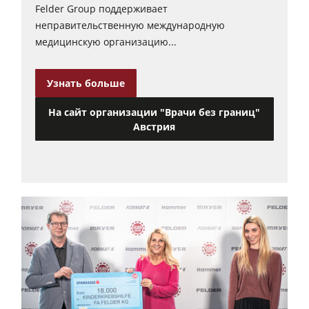
Felder Group поддерживает
Автоподатчики
неправительственную международную
медицинскую организацию...
Оснащение для производства
Программное обеспечение F4Solutions
Узнать больше
Автоматизация и система транспортировки и загрузки материалов
На сайт организации "Врачи без границ"
Ведение проекта
Австрия