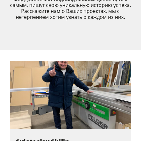
самым, пишут свою уникальную историю успеха.
Расскажите нам о Ваших проектах, мы с
Обрабатывающие центры с ЧПУ
нетерпением хотим узнать о каждом из них.
Кромкооблицовочные станки
Калибровально-шлифовальные станки
Шлифовальные станки
Cтанок для брашировния древесины
Ленточнопильные станки
Сверлильно-присадочные станки
Пильные центры
Прессы для брикетов
Прессы для горячего прессования заготовок и вакуумные прессы
Аспирационные установки с очисткой воздуха
Аспирационная установка с очисткой воздуха