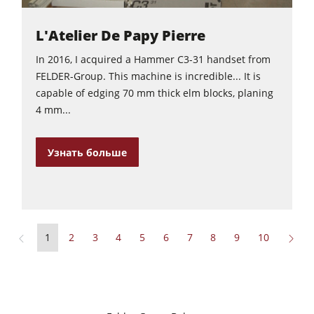
L'Atelier De Papy Pierre
In 2016, I acquired a Hammer C3-31 handset from
FELDER-Group. This machine is incredible... It is
capable of edging 70 mm thick elm blocks, planing
4 mm...
Узнать больше
1
2
3
4
5
6
7
8
9
10