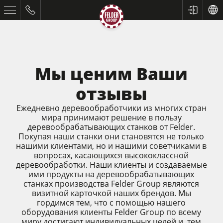
Мы ценим Ваши
отзывы
Ежедневно деревообработчики из многих стран
мира принимают решение в пользу
деревообрабатывающих станков от Felder.
Покупая наши станки они становятся не только
нашими клиентами, но и нашими советчиками в
Форматно-раскроечные станки
вопросах, касающихся высококлассной
деревообработки. Наши клиенты и создаваемые
Строгальные станки
ими продукты на деревообрабатывающих
станках производства Felder Group являются
Фрезерные станки
визитной карточкой наших брендов. Мы
гордимся тем, что с помощью нашего
Пильно-фрезерные станки
оборудования клиенты Felder Group по всему
миру достигают индивидуальных целей и, тем
5-ти операционные комбинированные станки