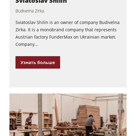
Sviatoslav Shilin
Автоподатчики
Budivelna Zirka
Оснащение для производства
Sviatoslav Shilin is an owner of company Budivelna
Программное обеспечение F4Solutions
Zirka. It is a monobrand company that represents
Austrian factory FunderMax on Ukrainian market.
Автоматизация и система транспортировки и загрузки материалов
Company...
Ведение проекта
Узнать больше