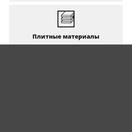
Плитные материалы
Станки для высокоточной и эффективной обработки
плитных материалов.
Узнать больше
Пластики и композиты
Обработка пластиков и композитных материалов