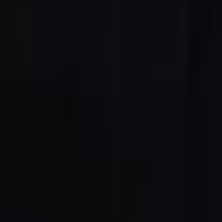
5-ти операционные комбинированные станки
Обрабатывающие центры с ЧПУ
Кромкооблицовочные станки
Калибровально-шлифовальные станки
Шлифовальные станки
Cтанок для брашировния древесины
Ленточнопильные станки
Сверлильно-присадочные станки
Пильные центры
Прессы для брикетов
Прессы для горячего прессования заготовок и вакуумные прессы
Аспирационные установки с очисткой воздуха
Аспирационная установка с очисткой воздуха