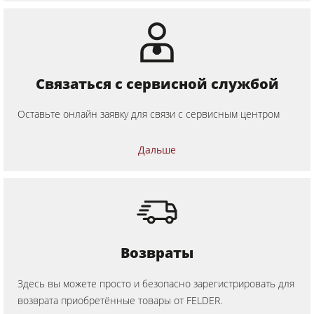
Кромкооблицовочные станки
Калибровально-шлифовальные станки
Шлифовальные станки
Связаться с сервисной службой
Cтанок для брашировния древесины
Оставьте онлайн заявку для связи с сервисным центром
Ленточнопильные станки
Сверлильно-присадочные станки
Дальше
Пильные центры
Прессы для брикетов
Прессы для горячего прессования заготовок и вакуумные прессы
Аспирационные установки с очисткой воздуха
Возвраты
Аспирационная установка с очисткой воздуха
Здесь вы можете просто и безопасно зарегистрировать для
Автоподатчики
возврата приобретённые товары от FELDER.