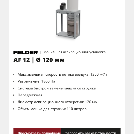
Пильно-фрезерные станки
5-ти операционные комбинированные станки
Обрабатывающие центры с ЧПУ
Кромкооблицовочные станки
Калибровально-шлифовальные станки
Мобильная аспирационная установка
Шлифовальные станки
AF 12 | Ø 120 мм
Cтанок для брашировния древесины
Максимальная скорость потока воздуха: 1350 м³/ч
Ленточнопильные станки
Разрежение: 1800 Па
Сверлильно-присадочные станки
Система быстрой замены мешка со стружкй
Передвижная
Пильные центры
Диаметр аспирационного отверстия: 120 мм
Объем мешка для стружки: 110 литров
Прессы для брикетов
Прессы для горячего прессования заготовок и вакуумные прессы
Аспирационные установки с очисткой воздуха
Просмотреть подробные сведения
Запросить расчет стоимости