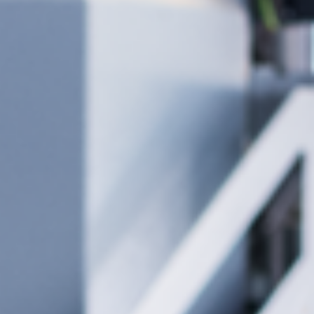
Zračni filtri za odsis prašine
Otprašivači za čisti zrak i ekstrakcijski uređaji
Transporteri
Radionička oprema
F4Solutions Softver
Automatizacija i rukovanje materijalom
Upravljanje projektima