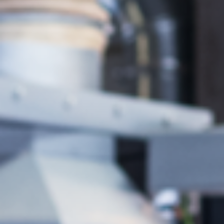
Pile glodalice
Kombinirani strojevi s 5 operacija
CNC strojevi
Kanterice
Kontaktne brusilice
Tračne brusilice i brusilice za rubove
Strojevi za četkanje i brušenje
Tračne pile
Bušilice
Raskrajači
Preše za briketiranje drvne sječke
Grijane preše za furnir i vakuumske preše