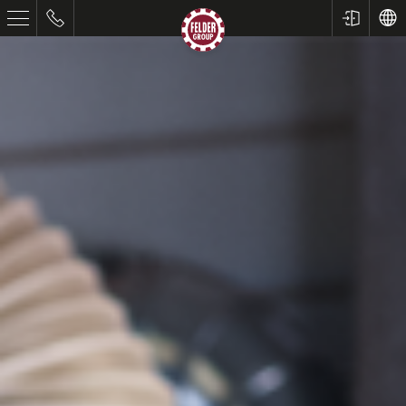
Formatne pile
Ravnalice debljače
Glodalice