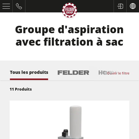
Groupe d'aspiration
avec filtration à sac
Tous les produits
Ouvrir le filtre
11
Produits
Scies à format
Raboteuses-dégauchisseuses
Toupies