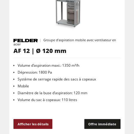
Scies circulaires-toupies
Machines combinées à 5 fonctions
Centres d’usinage-CNC
Plaqueuses de chants
Groupe d’aspiration mobile avec ventilateur en
acier
Ponceuses à larges bandes
AF 12 | Ø 120 mm
Ponceuses longue-bande et ponceuses de chants
Volume d’aspiration maxi.: 1350 m³/h
Machine à brosser et ponceuse à brosse
Dépression: 1800 Pa
Scies à ruban
Système de serrage rapide des sacs à copeaux
Mobile
Perceuses/Mortaiseuses
Diamètre de la buse d’aspiration: 120 mm
Scies à panneaux
Volume du sac à copeaux: 110 litres
Presses à briquettes
Presses à plateaux chauffants & Presses à membrane
Afficher les détails
Offre immédiate
Groupe d'aspiration avec filtration à sac