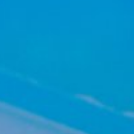
Machines combinées à 5 fonctions
Centres d’usinage-CNC
Plaqueuses de chants
Ponceuses à larges bandes
Ponceuses longue-bande et ponceuses de chants
Machine à brosser et ponceuse à brosse
Scies à ruban
Perceuses/Mortaiseuses
Scies à panneaux
Presses à briquettes
Presses à plateaux chauffants & Presses à membrane
Groupe d'aspiration avec filtration à sac