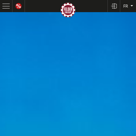
FR
Scies à format
Raboteuses-dégauchisseuses
Toupies
Scies circulaires-toupies