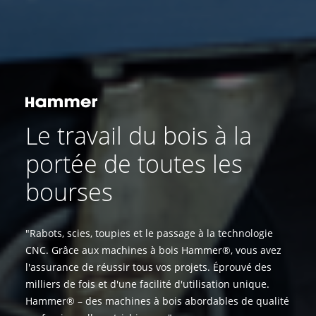
Le travail du bois à la
portée de toutes les
bourses
"Rabots, scies, toupies et le passage à la technologie
CNC. Grâce aux machines à bois Hammer®, vous avez
l'assurance de réussir tous vos projets. Éprouvé des
milliers de fois et d'une facilité d'utilisation unique.
Hammer® – des machines à bois abordables de qualité