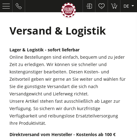
0
DE
0
Versand & Logistik
Lager & Logistik - sofort lieferbar
Online Bestellungen sind einfach, bequem und zu jeder
Zeit zu erledigen. Wir können sie schneller und
kostengünstiger bearbeiten. Diesen Kosten- und
Zeitvorteil geben wir gerne an Sie weiter und wählen für
Kreissägen und Formatkreissägen
Sie die günstigste Versandart die sich nach
Hobelmaschinen
Versandgewicht und Lieferweg richtet.
Unsere Artikel stehen fast ausschließlich ab Lager zur
Fräsmaschinen
Verfügung. So sichern wir durch kurzfristige
Kreissägen und Formatkreissägen
Kreissäge-Fräsmaschinen
Verfügbarkeit und reibungslose Ersatzteilversorgung
Hobelmaschinen
Ihre Produktivität.
Kombimaschinen
Kantenanleimmaschinen
Direktversand vom Hersteller - Kostenlos ab 100 €
CNC-Bearbeitungszentren