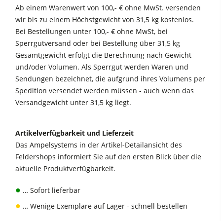
Ab einem Warenwert von 100,- € ohne MwSt. versenden
Schleifmaschinen
Kantenanleimmaschinen
wir bis zu einem Höchstgewicht von 31,5 kg kostenlos.
Bandsägen
Bei Bestellungen unter 100,- € ohne MwSt, bei
CNC Fenster- und Türenbearbeitung
Sperrgutversand oder bei Bestellung über 31,5 kg
Bohrmaschinen
Breitbandschleifmaschinen
Gesamtgewicht erfolgt die Berechnung nach Gewicht
Absauggeräte & Entstauber
und/oder Volumen. Als Sperrgut werden Waren und
Langband- & Kantenschleifmaschinen
Sendungen bezeichnet, die aufgrund ihres Volumens per
Vorschubapparate
Bürst- und Bürstschleifmaschinen
Spedition versendet werden müssen - auch wenn das
Versandgewicht unter 31,5 kg liegt.
Bandsägen
Bohrmaschinen
Artikelverfügbarkeit und Lieferzeit
Druckbalkensägen & Plattenaufteilsägen
Das Ampelsystems in der Artikel-Detailansicht des
Feldershops informiert Sie auf den ersten Blick über die
Brikettierpressen
aktuelle Produktverfügbarkeit.
Heizplattenpressen & Vakuumpressen
●
… Sofort lieferbar
Rohluftabsauggeräte
●
… Wenige Exemplare auf Lager - schnell bestellen
Reinluftabsauggeräte & Entstauber