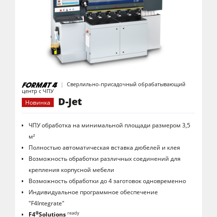
Обрабатывающие центры с ЧПУ
Кромкооблицовочные станки
Калибровально-шлифовальные станки
Шлифовальные станки
Cтанок для брашировния древесины
Сверлильно-присадочный обрабатывающий
центр с ЧПУ
Ленточнопильные станки
D-Jet
Новинка
Сверлильно-присадочные станки
ЧПУ обработка на минимальной площади размером 3,5
Пильные центры
м²
Полностью автоматическая вставка дюбелей и клея
Прессы для брикетов
Возможность обработки различных соединений для
Прессы для горячего прессования заготовок и вакуумные прессы
крепления корпусной мебели
Возможность обработки до 4 заготовок одновременно
Аспирационные установки с очисткой воздуха
Индивидуальное программное обеспечение
Аспирационная установка с очисткой воздуха
"F4Integrate"
®
ready
F4
Solutions