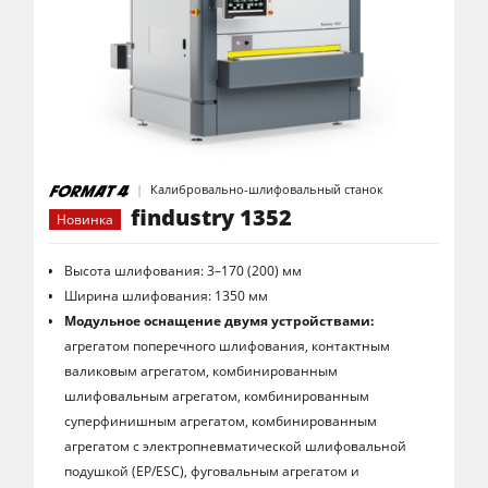
Пильно-фрезерные станки
5-ти операционные комбинированные станки
Обрабатывающие центры с ЧПУ
Кромкооблицовочные станки
Калибровально-шлифовальный станок
Калибровально-шлифовальные станки
findustry 1352
Новинка
Шлифовальные станки
Высота шлифования: 3–170 (200) мм
Cтанок для брашировния древесины
Ширина шлифования: 1350 мм
Ленточнопильные станки
Модульное оснащение двумя устройствами:
агрегатом поперечного шлифования, контактным
Сверлильно-присадочные станки
валиковым агрегатом, комбинированным
Пильные центры
шлифовальным агрегатом, комбинированным
суперфинишным агрегатом, комбинированным
Прессы для брикетов
агрегатом с электропневматической шлифовальной
Прессы для горячего прессования заготовок и вакуумные прессы
подушкой (EP/ESC), фуговальным агрегатом и