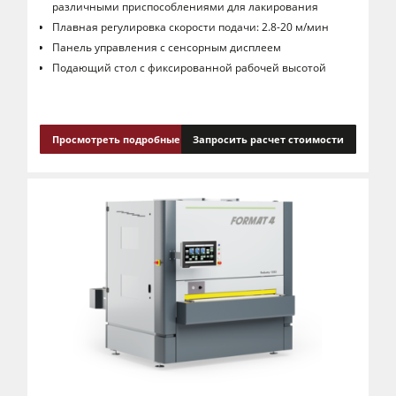
различными приспособлениями для лакирования
Аспирационные установки с очисткой воздуха
Плавная регулировка скорости подачи: 2.8-20 м/мин
Панель управления с сенсорным дисплеем
Аспирационная установка с очисткой воздуха
Подающий стол с фиксированной рабочей высотой
Автоподатчики
Оснащение для производства
Просмотреть подробные сведения
Запросить расчет стоимости
Программное обеспечение F4Solutions
Автоматизация и система транспортировки и загрузки материалов