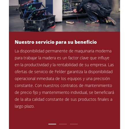
Combinadas de 5 operaciones
Centros CNC
Encoladoras de cantos
Calibradoras
Nuestro servicio para su beneficio
Perma
Lijadoras de banda larga y de cantos
preci
La disponibilidad permanente de maquinaria moderna
Máquinas cepilladoras y lijadoras de cepillos
El mant
ayuda
para trabajar la madera es un factor clave que influye
constan
Sierras de cinta
ibilidad
en la productividad y la rentabilidad de su empresa. Las
para tra
ofertas de servicio de Felder garantiza la disponibilidad
Taladros
formació
es
operacional inmediata de los equipos y una precisión
todos l
Seccionadoras
ra
constante. Con nuestros contratos de mantenimiento
forma r
ente y
de precio fijo y mantenimiento individual, se beneficiará
Prensas de platos calientes & prensas de vacío
requisit
.
de la alta calidad constante de sus productos finales a
Extractores de polvo con filtro de aire
largo plazo.
Extractores de polvo de aire limpio y unidades de extracción
Alimentadores