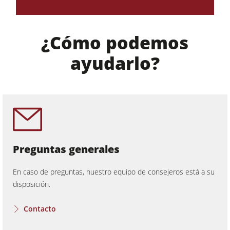
Equipamiento para el taller
Automatización y manipulación de materiales
¿Cómo podemos
Gestión de proyectos
ayudarlo?
Preguntas generales
En caso de preguntas, nuestro equipo de consejeros está a su
disposición.
Contacto