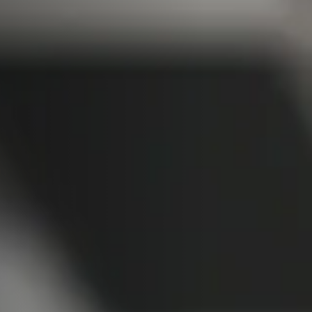
Extractores de polvo de aire limpio y unidades de extracción
Alimentadores
F4Solutions Software
Automatización y manipulación de materiales
Gestión de proyectos