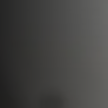
Sierras circulares y escuadradoras
Tupís
Combinadas de 5 operaciones
Encoladoras de cantos
Lijadoras de banda larga y de cantos
Sierras de cinta
Seccionadoras