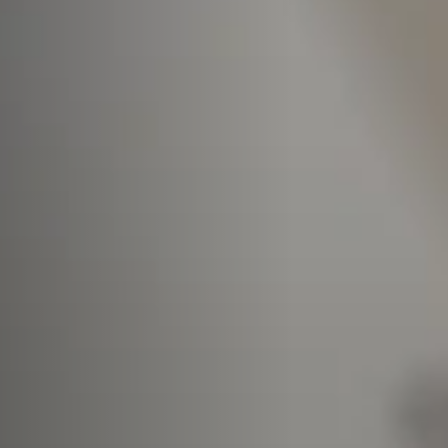
Cepilladoras-regruesadoras
Escuadradoras-tupís
Centros CNC
Calibradoras
Máquinas cepilladoras y lijadoras de cepillos
Taladros
Briquetadoras
Prensas de platos calientes & prensas de vacío
Extractores de polvo con filtro de aire