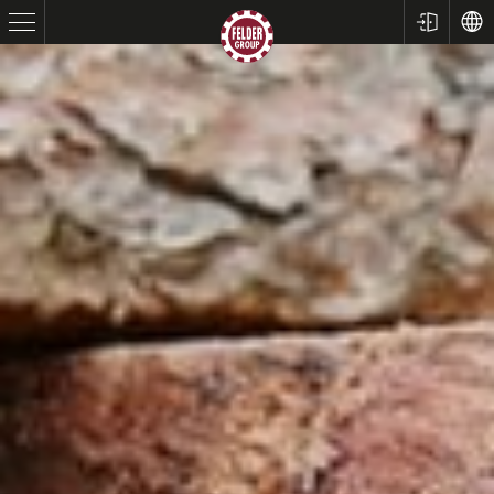
Sierras circulares y escuadradoras
Cepilladoras-regruesadoras
Tupís