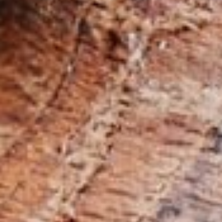
Escuadradoras-tupís
Combinadas de 5 operaciones
Centros CNC
Encoladoras de cantos
Calibradoras
Lijadoras de banda larga y de cantos
Máquinas cepilladoras y lijadoras de cepillos
Sierras de cinta
Taladros
Seccionadoras
Briquetadoras
Prensas de platos calientes & prensas de vacío
Extractores de polvo con filtro de aire