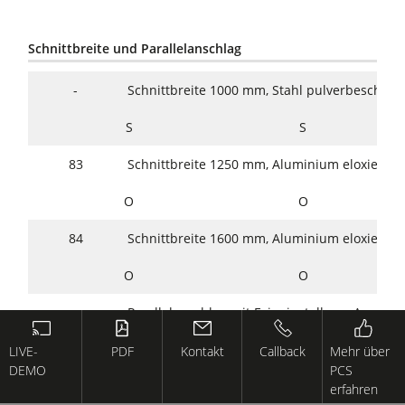
Schnittbreite und Parallelanschlag
-
Schnittbreite 1000 mm, Stahl pulverbeschicht
S
S
83
Schnittbreite 1250 mm, Aluminium eloxiert
O
O
84
Schnittbreite 1600 mm, Aluminium eloxiert
O
O
-
Parallelanschlag mit Feineinstellung, Anschla
mm, abschwenkbar
LIVE-
PDF
Kontakt
Callback
Mehr über
S
S
DEMO
PCS
erfahren