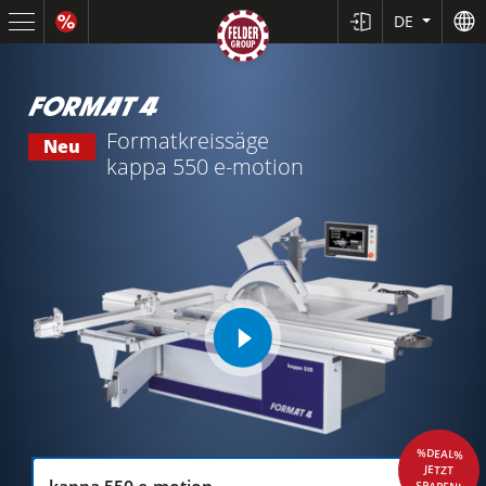
DE
Formatkreissäge
Neu
kappa 550 e-motion
play
video
%DEAL%
JETZT
SPAREN!