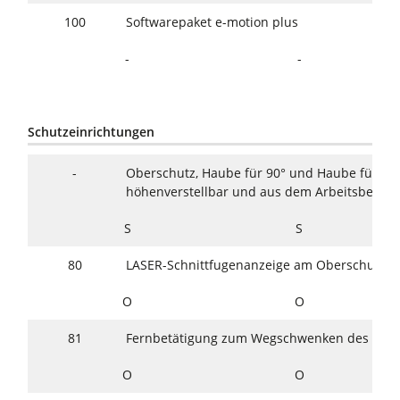
100
Softwarepaket e-motion plus
-
-
Schutzeinrichtungen
-
Oberschutz, Haube für 90° und Haube für Win
höhenverstellbar und aus dem Arbeitsberei
S
S
80
LASER-Schnittfugenanzeige am Oberschutz
O
O
81
Fernbetätigung zum Wegschwenken des Obe
O
O