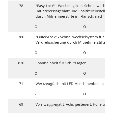
78
"Easy-Lock" - Werkzeugloses Schnellwechsels
Hauptkreissägeblatt und Spalt­keileinstellun
durch Mitnehmerstifte im Flansch, nachrüstba
O
O
780
"Quick-Lock" - Schnellwechselsystem für Haup
Verdrehsicherung durch Mitnehmerstifte im 
O
O
820
Spanneinheit für Schlitzsägen
O
O
71
Werkzeugfach mit LED Maschinenbeleuchtun
-
O
69
Vorritzaggregat 2-Achs gesteuert, Höhe und se