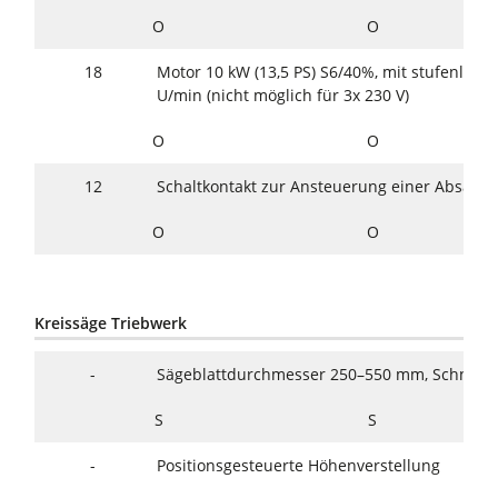
O
O
18
Motor 10 kW (13,5 PS) S6/40%, mit stufenlose
U/min (nicht möglich für 3x 230 V)
O
O
12
Schaltkontakt zur Ansteuerung einer Absaug
O
O
Kreissäge Triebwerk
-
Sägeblattdurchmesser 250–550 mm, Schnitt
S
S
-
Positionsgesteuerte Höhenverstellung