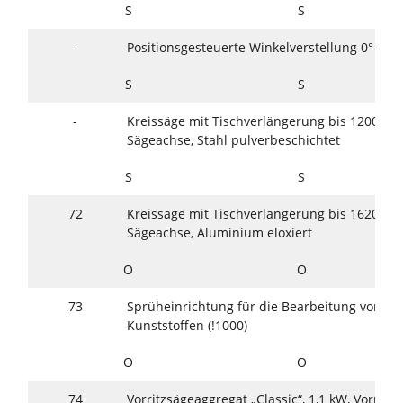
S
S
-
Positionsgesteuerte Winkelverstellung 0°–46°
S
S
-
Kreissäge mit Tischverlängerung bis 1200 mm
Sägeachse, Stahl pulverbeschichtet
S
S
72
Kreissäge mit Tischverlängerung bis 1620 mm
Sägeachse, Aluminium eloxiert
O
O
73
Sprüheinrichtung für die Bearbeitung von Le
Kunststoffen (!1000)
O
O
74
Vorritzsägeaggregat „Classic“, 1,1 kW, Vorritz