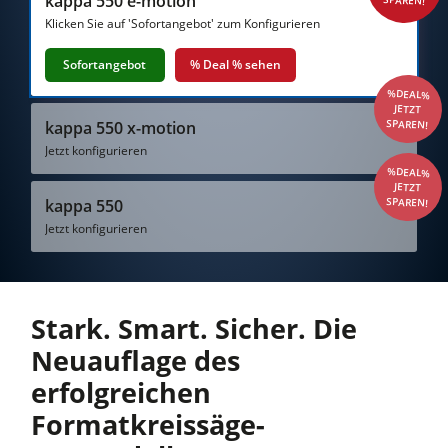
kappa 550 e-motion
Kreissägen und Formatkreissägen
Klicken Sie auf 'Sofortangebot' zum Konfigurieren
Hobelmaschinen
Sofortangebot
% Deal % sehen
Fräsmaschinen
%DEAL%
JETZT
Kreissäge-Fräsmaschinen
SPAREN!
kappa 550 x-motion
Kombimaschinen
Jetzt konfigurieren
%DEAL%
CNC-Bearbeitungszentren
JETZT
SPAREN!
kappa 550
Kantenanleimmaschinen
Jetzt konfigurieren
CNC Fenster- und Türenbearbeitung
Breitbandschleifmaschinen
Stark. Smart. Sicher. Die
Langband- & Kantenschleifmaschinen
Neuauflage des
Bürst- und Bürstschleifmaschinen
erfolgreichen
Bandsägen
Formatkreissäge-
Bohrmaschinen