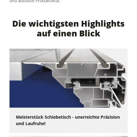
und absolute Produktivität.
Die Format4 Premium-Formatkreissäge kappa 550 ist
außerdem die weltweit erste Formatkreissäge mit der
Die wichtigsten Highlights
®
revolutionären Sicherheitseinrichtung PCS
.
auf einen Blick
Meisterstück Schiebetisch - unerreichte Präzision
und Laufruhe!