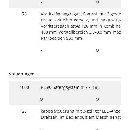
-
O
76
Vorritzsägeaggregat „Control“ mit 3 gesteuer
Breite, seitlicher Versatz) und Parkposition, 1,
Vorritzersägeblatt-Ø 120 mm in Kombination 
400 mm, Verstellbereich 3,0–3,8 mm, max. Säg
Parkposition 550 mm
-
O
Steuerungen
1000
PCS® Safety system (!17 / !18)
O
O
20
kappa Steuerung mit 3-zeiliger LED-Anzeige 
Drehzahl im Bedienpult am Maschinenständ
S
-