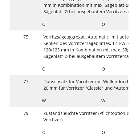
mm in Kombination mit max. Sägeblatt-Ø 40
Sägeblatt-Ø bei ausgebautem Vorritzersägeb
O
O
75
Vorritzsägeaggregat „Automatic“ mit automa
Senken des Vorritzersägeblattes, 1,1 kW, Vorr
120/125 mm in Kombination mit max. Sägebl
Sägeblatt-Ø bei ausgebautem Vorritzersägeb
O
O
77
Flanschsatz für Vorritzer mit Wellendurchme
20 mm für Vorritzer "Classic" und "Automatic
W
W
79
Zustandsleuchte Vorritzer (Pflichtoption bei
Vorritzer)
O
O