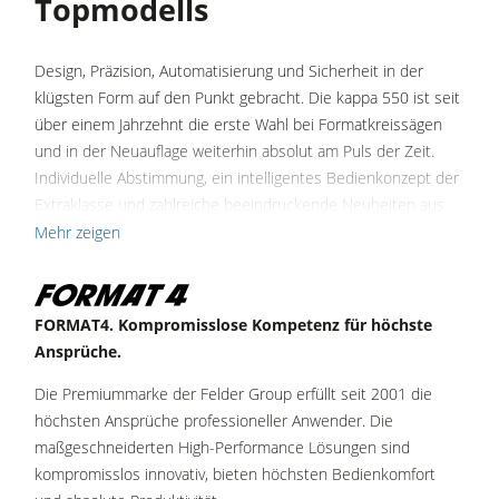
Topmodells
Druckbalkensägen & Plattenaufteilsägen
Brikettierpressen
Design, Präzision, Automatisierung und Sicherheit in der
klügsten Form auf den Punkt gebracht. Die kappa 550 ist seit
Heizplattenpressen & Vakuumpressen
über einem Jahrzehnt die erste Wahl bei Formatkreissägen
Rohluftabsauggeräte
und in der Neuauflage weiterhin absolut am Puls der Zeit.
Individuelle Abstimmung, ein intelligentes Bedienkonzept der
Reinluftabsauggeräte & Entstauber
Extraklasse und zahlreiche beeindruckende Neuheiten aus
Vorschubapparate
der Format4 Innovationsschmiede sorgen für maximale
Mehr zeigen
Effizienz und eine deutliche Steigerung der Produktivität.
Werkstattausrüstung
Die Format4 kappa 550 überzeugt in der e-motion
F4Solutions Software
FORMAT4. Kompromisslose Kompetenz für höchste
Ausstattung unter anderem mit dem elektromotorisch
Ansprüche.
Automatisierung & Materialhandling
gesteuerten Parallelanschlag, unlimitierten
Werkzeugspeicherplätzen und programmierbaren
Projektmanagement
Die Premiummarke der Felder Group erfüllt seit 2001 die
Schnittabfolgen in der smarten, hauseigenen Software.
höchsten Ansprüche professioneller Anwender. Die
Sämtliche Achsen der Maschine können ergonomisch und
maßgeschneiderten High-Performance Lösungen sind
intuitiv von der zentralen Bedieneinheit mit 15"-Touchscreen
kompromisslos innovativ, bieten höchsten Bedienkomfort
angesteuert werden.