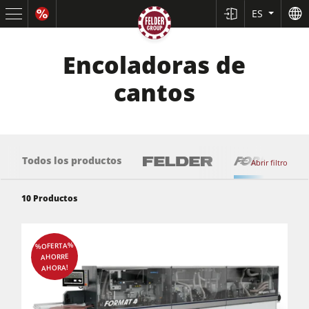
ES
Encoladoras de
cantos
Todos los productos
Abrir filtro
10
Productos
Sierras circulares y escuadradoras
%OFERTA%
AHORRE
Cepilladoras-regruesadoras
AHORA!
Tupís