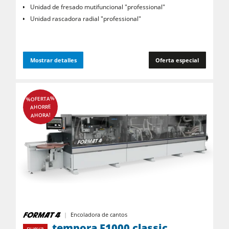
Unidad de fresado mutifuncional "professional"
Alimentadores
Unidad rascadora radial "professional"
Equipamiento para el taller
F4Solutions Software
Mostrar detalles
Oferta especial
Automatización y manipulación de materiales
Gestión de proyectos
%OFERTA%
AHORRE
AHORA!
Encoladora de cantos
tempora F1000 classic
nueva