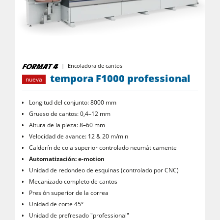
Escuadradoras-tupís
Combinadas de 5 operaciones
Centros CNC
Encoladoras de cantos
Encoladora de cantos
Calibradoras
tempora F1000 professional
nueva
Lijadoras de banda larga y de cantos
Longitud del conjunto: 8000 mm
Máquinas cepilladoras y lijadoras de cepillos
Grueso de cantos: 0,4
–
12 mm
Altura de la pieza: 8
–
60 mm
Sierras de cinta
Velocidad de avance: 12 & 20 m/min
Taladros
Calderín de cola superior controlado neumáticamente
Automatización: e-motion
Seccionadoras
Unidad de redondeo de esquinas (controlado por CNC)
Mecanizado completo de cantos
Prensas de platos calientes & prensas de vacío
Presión superior de la correa
Extractores de polvo con filtro de aire
Unidad de corte 45°
Unidad de prefresado "professional"
Extractores de polvo de aire limpio y unidades de extracción