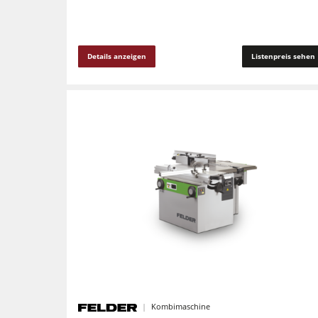
Vorschubapparate
F4Solutions Software
Details anzeigen
Listenpreis sehen
Projektmanagement
Kombimaschine