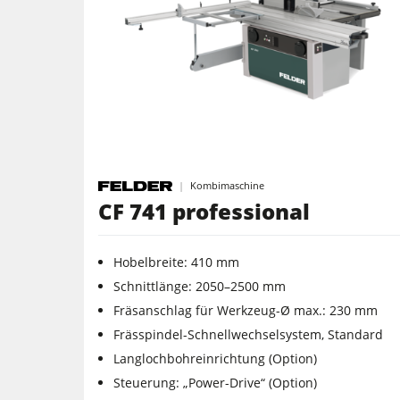
Kreissägen und Formatkreissägen
Fräsmaschinen
Kombimaschinen
Kantenanleimmaschinen
Kombimaschine
CF 741 professional
Breitbandschleifmaschinen
Bürst- und Bürstschleifmaschinen
Hobelbreite: 410 mm
Schnittlänge: 2050–2500 mm
Bohrmaschinen
Fräsanschlag für Werkzeug-Ø max.: 230 mm
Frässpindel-Schnellwechselsystem, Standard
Brikettierpressen
Langlochbohreinrichtung (Option)
Rohluftabsauggeräte
Steuerung: „Power-Drive“ (Option)