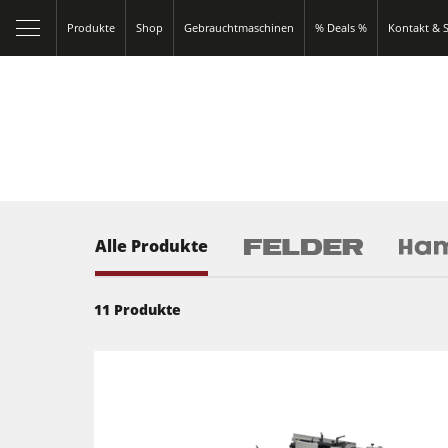
Produkte
Shop
Gebrauchtmaschinen
% Deals %
Kontakt & S
Alle Produkte
11
Produkte