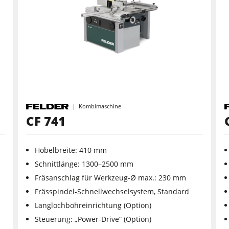
Hobelmaschinen
Kreissäge-Fräsmaschinen
CNC-Bearbeitungszentren
CNC Fenster- und Türenbearbeitung
Kombimaschine
CF 741
Langband- & Kantenschleifmaschinen
Bandsägen
Hobelbreite: 410 mm
Schnittlänge: 1300–2500 mm
Druckbalkensägen & Plattenaufteilsägen
Fräsanschlag für Werkzeug-Ø max.: 230 mm
Frässpindel-Schnellwechselsystem, Standard
Heizplattenpressen & Vakuumpressen
Langlochbohreinrichtung (Option)
Reinluftabsauggeräte & Entstauber
Steuerung: „Power-Drive“ (Option)