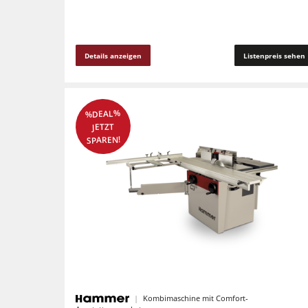
Details anzeigen
Listenpreis sehen
%DEAL%
JETZT
SPAREN!
Kombimaschine mit Comfort-