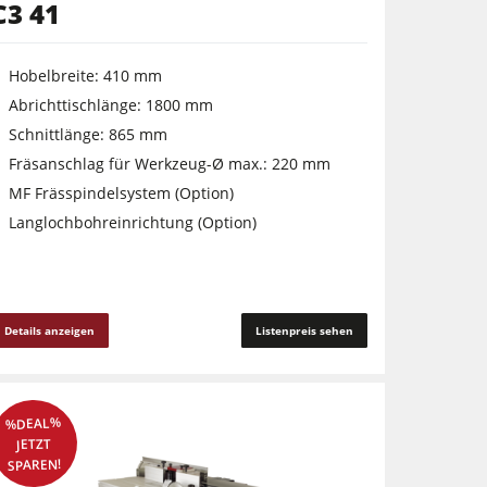
C3 41
Hobelbreite: 410 mm
Abrichttischlänge: 1800 mm
Schnittlänge: 865 mm
Fräsanschlag für Werkzeug-Ø max.: 220 mm
MF Frässpindelsystem (Option)
Langlochbohreinrichtung (Option)
Details anzeigen
Listenpreis sehen
%DEAL%
JETZT
SPAREN!