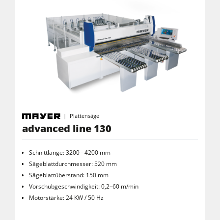
Reinluftabsauggeräte & Entstauber
Vorschubapparate
Werkstattausrüstung
F4Solutions Software
Automatisierung & Materialhandling
Projektmanagement
Plattensäge
advanced line 130
Schnittlänge: 3200 - 4200 mm
Sägeblattdurchmesser: 520 mm
Sägeblattüberstand: 150 mm
Vorschubgeschwindigkeit: 0,2–60 m/min
Motorstärke: 24 KW / 50 Hz