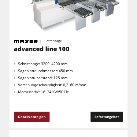
Kombimaschinen
CNC-Bearbeitungszentren
Kantenanleimmaschinen
CNC Fenster- und Türenbearbeitung
Plattensäge
Breitbandschleifmaschinen
advanced line 100
Langband- & Kantenschleifmaschinen
Schnittlänge: 3200–4200 mm
Bürst- und Bürstschleifmaschinen
Sägeblattdurchmesser: 450 mm
Bandsägen
Sägeblattüberstand: 125 mm
Vorschubgeschwindigkeit: 0,2–60 m/min
Bohrmaschinen
Motorstärke: 18–24 KW/50 Hz
Druckbalkensägen & Plattenaufteilsägen
Brikettierpressen
Details anzeigen
Sofortangebot
Heizplattenpressen & Vakuumpressen
Rohluftabsauggeräte