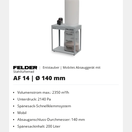
Rohluftabsauggeräte
Reinluftabsauggeräte & Entstauber
Vorschubapparate
Werkstattausrüstung
F4Solutions Software
Automatisierung & Materialhandling
Entstauber | Mobiles Absauggerät mit
Stahllüfterrad
Projektmanagement
AF 14 | Ø 140 mm
Volumenstrom max.: 2350 m³/h
Unterdruck: 2140 Pa
Spänesack-Schnellklemmsystem
Mobil
Absauganschluss-Durchmesser: 140 mm
Spänesackinhalt: 200 Liter