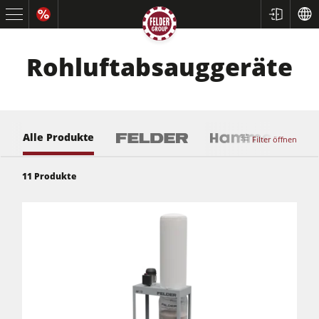
Rohluftabsauggeräte
Alle Produkte
Filter öffnen
11
Produkte
Kreissägen und Formatkreissägen
Hobelmaschinen
Fräsmaschinen