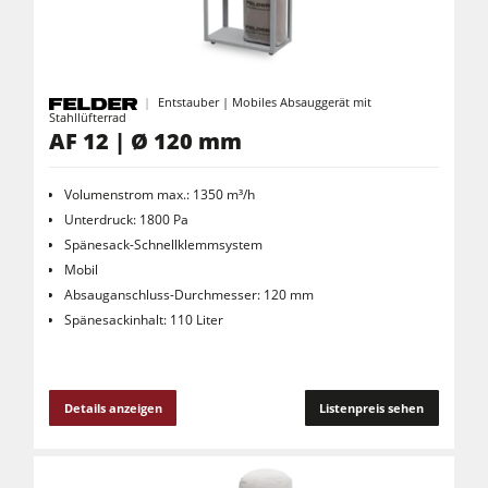
Kreissäge-Fräsmaschinen
Kombimaschinen
CNC-Bearbeitungszentren
Entstauber | Mobiles Absauggerät mit
Stahllüfterrad
Kantenanleimmaschinen
AF 12 | Ø 120 mm
CNC Fenster- und Türenbearbeitung
Volumenstrom max.: 1350 m³/h
Breitbandschleifmaschinen
Unterdruck: 1800 Pa
Spänesack-Schnellklemmsystem
Langband- & Kantenschleifmaschinen
Mobil
Bürst- und Bürstschleifmaschinen
Absauganschluss-Durchmesser: 120 mm
Spänesackinhalt: 110 Liter
Bandsägen
Bohrmaschinen
Druckbalkensägen & Plattenaufteilsägen
Details anzeigen
Listenpreis sehen
Brikettierpressen
Heizplattenpressen & Vakuumpressen