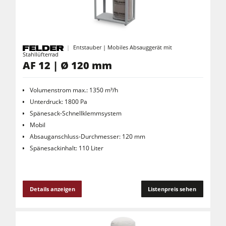
Kreissäge-Fräsmaschinen
Kombimaschinen
CNC-Bearbeitungszentren
Entstauber | Mobiles Absauggerät mit
Stahllüfterrad
Kantenanleimmaschinen
AF 12 | Ø 120 mm
CNC Fenster- und Türenbearbeitung
Volumenstrom max.: 1350 m³/h
Breitbandschleifmaschinen
Unterdruck: 1800 Pa
Spänesack-Schnellklemmsystem
Langband- & Kantenschleifmaschinen
Mobil
Bürst- und Bürstschleifmaschinen
Absauganschluss-Durchmesser: 120 mm
Spänesackinhalt: 110 Liter
Bandsägen
Bohrmaschinen
Druckbalkensägen & Plattenaufteilsägen
Details anzeigen
Listenpreis sehen
Brikettierpressen
Heizplattenpressen & Vakuumpressen