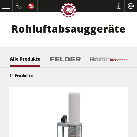
Rohluftabsauggeräte
Alle Produkte
Filter öffnen
11
Produkte
Kreissägen und Formatkreissägen
Hobelmaschinen
Fräsmaschinen