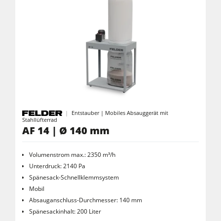
Rohluftabsauggeräte
Reinluftabsauggeräte & Entstauber
Vorschubapparate
Werkstattausrüstung
F4Solutions Software
Automatisierung & Materialhandling
Entstauber | Mobiles Absauggerät mit
Stahllüfterrad
Projektmanagement
AF 14 | Ø 140 mm
Volumenstrom max.: 2350 m³/h
Unterdruck: 2140 Pa
Spänesack-Schnellklemmsystem
Mobil
Absauganschluss-Durchmesser: 140 mm
Spänesackinhalt: 200 Liter