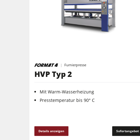
Kombimaschinen
Kantenanleimmaschinen
Breitbandschleifmaschinen
Bürst- und Bürstschleifmaschinen
Furnierpresse
Bohrmaschinen
HVP Typ 2
Brikettierpressen
Mit Warm-Wasserheizung
Rohluftabsauggeräte
Presstemperatur bis 90° C
Vorschubapparate
F4Solutions Software
Details anzeigen
Sofortangebot