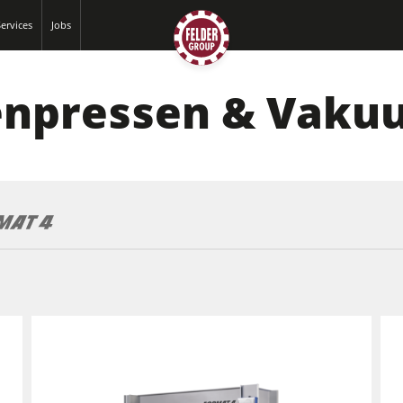
ervices
Jobs
enpressen & Vak
Hobelmaschinen
Kreissäge-Fräsmaschinen