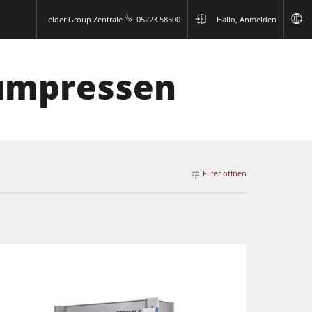
Felder Group Zentrale
05223 58500
Hallo, Anmelden
uumpressen
Filter öffnen