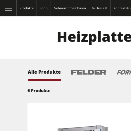
Produkte
Shop
Gebrauchtmaschinen
% Deals %
Kontakt & S
Heizplatt
Alle Produkte
6
Produkte
Kreissägen und Formatkreissägen
Fräsmaschinen