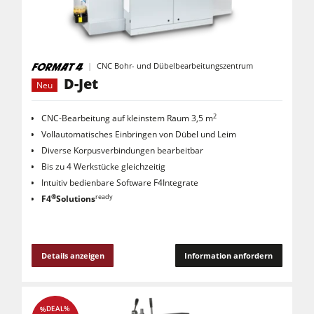
CNC-Bearbeitungszentren
Kantenanleimmaschinen
CNC Fenster- und Türenbearbeitung
CNC Bohr- und Dübelbearbeitungszentrum
D-Jet
Neu
Breitbandschleifmaschinen
Langband- & Kantenschleifmaschinen
2
CNC-Bearbeitung auf kleinstem Raum 3,5 m
Vollautomatisches Einbringen von Dübel und Leim
Bürst- und Bürstschleifmaschinen
Diverse Korpusverbindungen bearbeitbar
Bis zu 4 Werkstücke gleichzeitig
Bandsägen
Intuitiv bedienbare Software F4Integrate
Bohrmaschinen
®
ready
F4
Solutions
Druckbalkensägen & Plattenaufteilsägen
Brikettierpressen
Details anzeigen
Information anfordern
Heizplattenpressen & Vakuumpressen
Rohluftabsauggeräte
%DEAL%