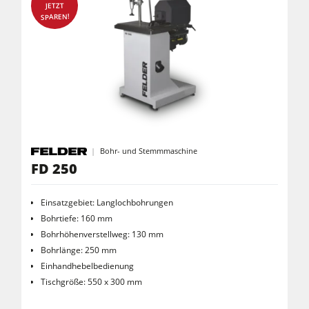
Reinluftabsauggeräte & Entstauber
JETZT
SPAREN!
Vorschubapparate
Werkstattausrüstung
F4Solutions Software
Automatisierung & Materialhandling
Projektmanagement
Bohr- und Stemmmaschine
FD 250
Einsatzgebiet: Langlochbohrungen
Bohrtiefe: 160 mm
Bohrhöhenverstellweg: 130 mm
Bohrlänge: 250 mm
Einhandhebelbedienung
Tischgröße: 550 x 300 mm