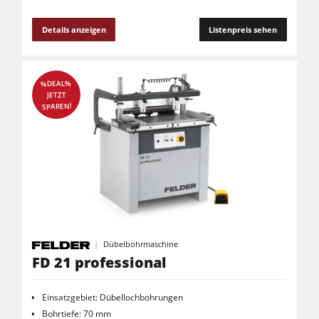
Details anzeigen
Listenpreis sehen
%DEAL%
JETZT
SPAREN!
Dübelbohrmaschine
FD 21 professional
Einsatzgebiet: Dübellochbohrungen
Bohrtiefe: 70 mm