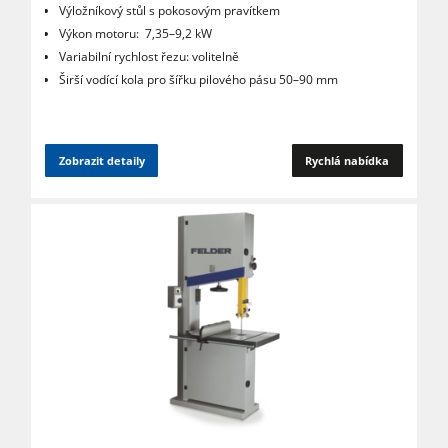
Výložníkový stůl s pokosovým pravítkem
Výkon motoru: 7,35–9,2 kW
Variabilní rychlost řezu: volitelně
Širší vodící kola pro šířku pilového pásu 50–90 mm
Zobrazit detaily
Rychlá nabídka