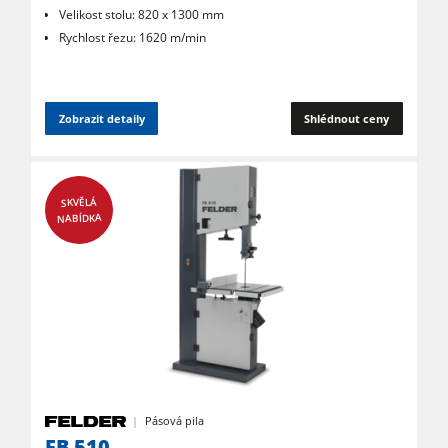
Velikost stolu: 820 x 1300 mm
Rychlost řezu: 1620 m/min
Zobrazit detaily
Shlédnout ceny
SKVĚLÁ
NABÍDKA
Pásová pila
FB 510