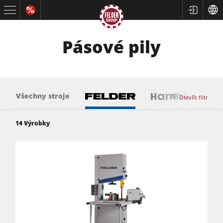
Pásové pily
Všechny stroje
Otevřít filtr
14
Výrobky
Formátovací pily
Srovnávací a tloušťkovací frézky
Spodní frézky