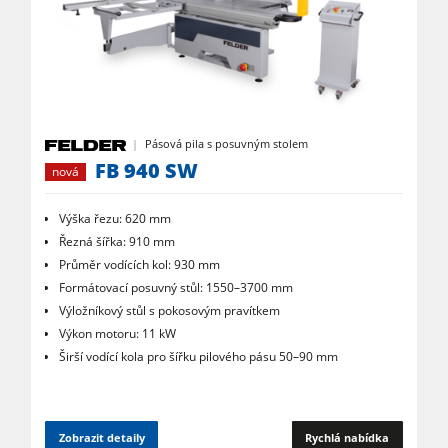
Pásová pila s posuvným stolem
FB 940 SW
nová
Výška řezu: 620 mm
Řezná šířka: 910 mm
Průměr vodících kol: 930 mm
Formátovací posuvný stůl: 1550–3700 mm
Výložníkový stůl s pokosovým pravítkem
Výkon motoru: 11 kW
Širší vodící kola pro šířku pilového pásu 50–90 mm
Zobrazit detaily
Rychlá nabídka