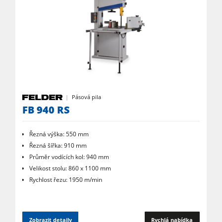
Odsavače
Filtrační a odprašovací jednotky
Podavače
Dílenské vybavení
Software F4Solutions
Automatizace a manipulace s materiálem
Pásová pila
FB 940 RS
Projektový management
Řezná výška: 550 mm
Řezná šířka: 910 mm
Průměr vodících kol: 940 mm
Velikost stolu: 860 x 1100 mm
Rychlost řezu: 1950 m/min
Zobrazit detaily
Rychlá nabídka