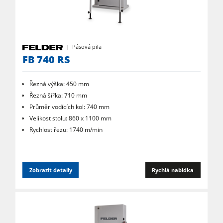
Okružní pily s frézkou
Kombinované dřevoobráběcí stroje
CNC obráběcí centra
Pásová pila
FB 740 RS
Olepovačky hran
Širokopásové brusky
Řezná výška: 450 mm
Řezná šířka: 710 mm
Pásové a hranové brusky
Průměr vodících kol: 740 mm
Velikost stolu: 860 x 1100 mm
Kartáčovací stroje a kartáčové brusky
Rychlost řezu: 1740 m/min
Pásové pily
Kolíkovačky a dlabačky
Zobrazit detaily
Rychlá nabídka
Velkoplošné pily
Briketovací lisy
Dýhovací lisy & Vakuové lisy