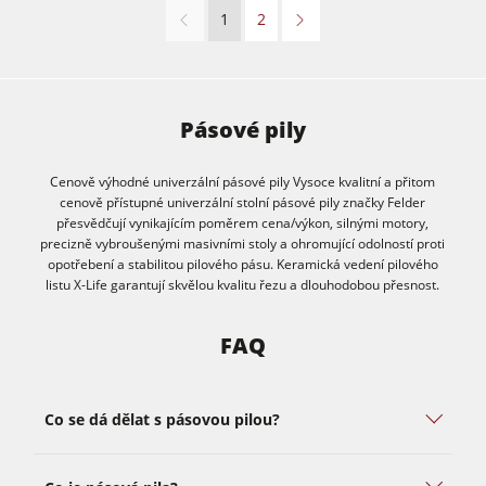
1
2
Pásové pily
Cenově výhodné univerzální pásové pily Vysoce kvalitní a přitom
cenově přístupné univerzální stolní pásové pily značky Felder
přesvědčují vynikajícím poměrem cena/výkon, silnými motory,
precizně vybroušenými masivními stoly a ohromující odolností proti
opotřebení a stabilitou pilového pásu. Keramická vedení pilového
listu X-Life garantují skvělou kvalitu řezu a dlouhodobou přesnost.
FAQ
Co se dá dělat s pásovou pilou?