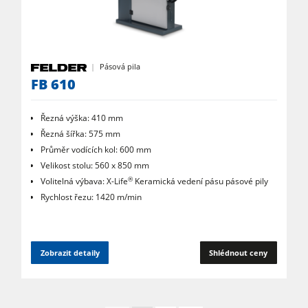
Pásová pila
FB 610
Řezná výška: 410 mm
Řezná šířka: 575 mm
Průměr vodících kol: 600 mm
Velikost stolu: 560 x 850 mm
®
Volitelná výbava: X-Life
Keramická vedení pásu pásové pily
Rychlost řezu: 1420 m/min
Zobrazit detaily
Shlédnout ceny