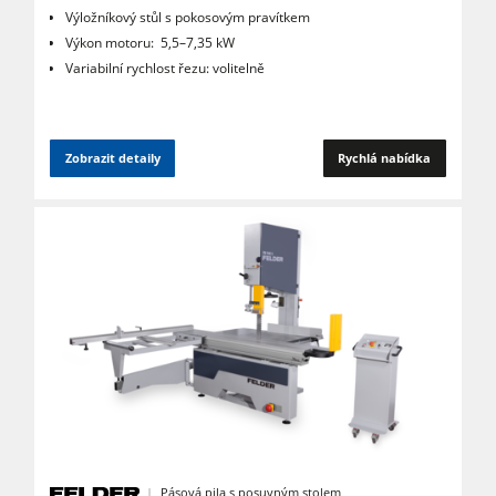
Výložníkový stůl s pokosovým pravítkem
Výkon motoru: 5,5–7,35 kW
Variabilní rychlost řezu: volitelně
Zobrazit detaily
Rychlá nabídka
Pásová pila s posuvným stolem