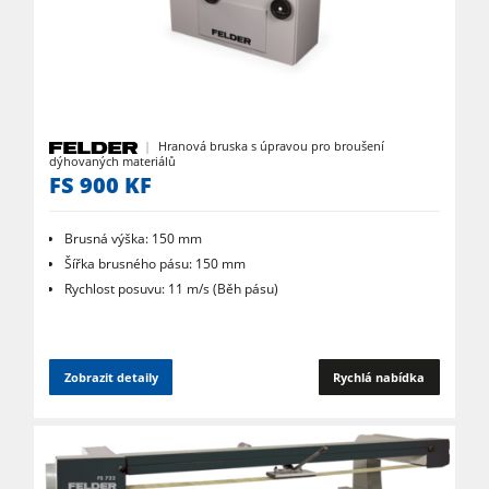
CNC obráběcí centra
Olepovačky hran
Širokopásové brusky
Pásové a hranové brusky
Hranová bruska s úpravou pro broušení
dýhovaných materiálů
Kartáčovací stroje a kartáčové brusky
FS 900 KF
Pásové pily
Brusná výška: 150 mm
Kolíkovačky a dlabačky
Šířka brusného pásu: 150 mm
Velkoplošné pily
Rychlost posuvu: 11 m/s (Běh pásu)
Briketovací lisy
Dýhovací lisy & Vakuové lisy
Zobrazit detaily
Rychlá nabídka
Odsavače
Filtrační a odprašovací jednotky
Podavače