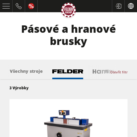
Pásové a hranové
brusky
Všechny stroje
Otevřít filtr
Formátovací pily
3
Výrobky
Srovnávací a tloušťkovací frézky
Spodní frézky
Okružní pily s frézkou
Kombinované dřevoobráběcí stroje