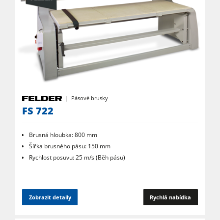
Dílenské vybavení
Software F4Solutions
Automatizace a manipulace s materiálem
Projektový management
Pásové brusky
FS 722
Brusná hloubka: 800 mm
Šířka brusného pásu: 150 mm
Rychlost posuvu: 25 m/s (Běh pásu)
Zobrazit detaily
Rychlá nabídka