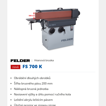
Hranová bruska
FS 700 K
nová
Obrábění dlouhých obrobků
Šířka brusného pásu 200 mm
Náklopná brusná jednotka
Nastavení výšky a úhlu pomocí ručního kola
Leštění akrylu leštícím pásem
Úložný prostor ve stojanu stroje